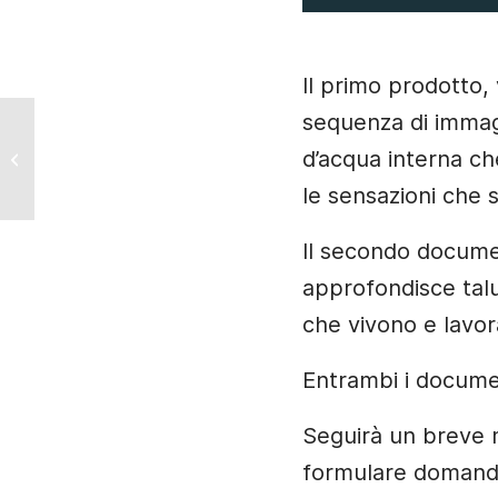
Il primo prodotto, 
sequenza di immagin
Il video di Slowmove:
d’acqua interna ch
l’Idrovia Locarno Milano
Venezia.
le sensazioni che 
Il secondo documen
approfondisce talu
che vivono e lavora
Entrambi i document
Seguirà un breve m
formulare domande 