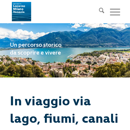
Un percorso storico
da scoprire e vivere
In viaggio via
lago, fiumi, canali